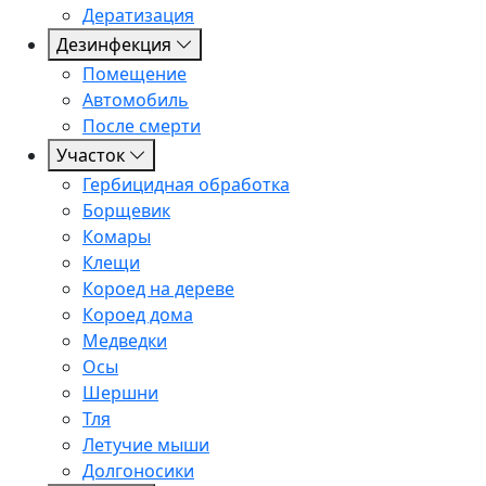
Дератизация
Дезинфекция
Помещение
Автомобиль
После смерти
Участок
Гербицидная обработка
Борщевик
Комары
Клещи
Короед на дереве
Короед дома
Медведки
Осы
Шершни
Тля
Летучие мыши
Долгоносики