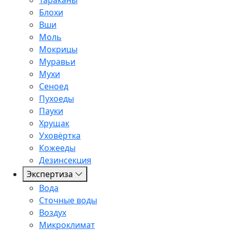
Тараканы
Блохи
Вши
Моль
Мокрицы
Муравьи
Мухи
Сеноед
Пухоеды
Пауки
Хрущак
Уховёртка
Кожееды
Дезинсекция
Экспертиза
Вода
Сточные воды
Воздух
Микроклимат