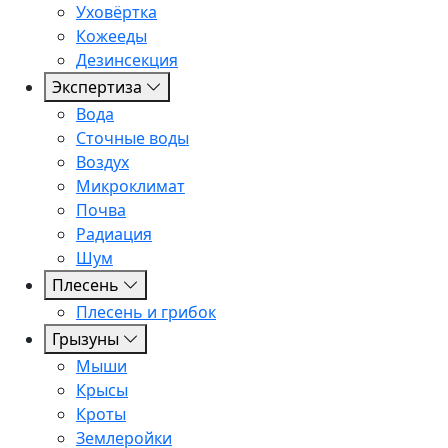
Уховёртка
Кожееды
Дезинсекция
Экспертиза
Вода
Сточные воды
Воздух
Микроклимат
Почва
Радиация
Шум
Плесень
Плесень и грибок
Грызуны
Мыши
Крысы
Кроты
Землеройки