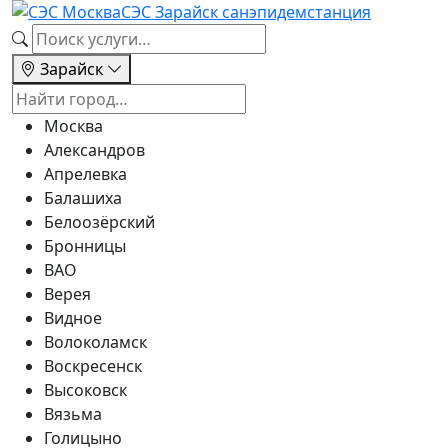
СЭС Зарайск
санэпидемстанция
Зарайск
Москва
Александров
Апрелевка
Балашиха
Белоозёрский
Бронницы
ВАО
Верея
Видное
Волоколамск
Воскресенск
Высоковск
Вязьма
Голицыно