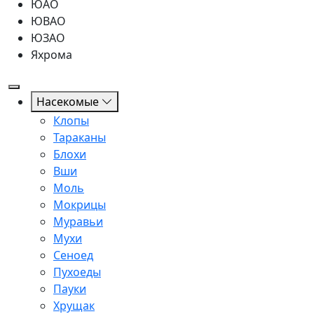
ЮАО
ЮВАО
ЮЗАО
Яхрома
Насекомые
Клопы
Тараканы
Блохи
Вши
Моль
Мокрицы
Муравьи
Мухи
Сеноед
Пухоеды
Пауки
Хрущак