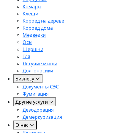
Комары
Клещи
Короед на дереве
Короед дома
Медведки
Осы
Шершни
Тля
Летучие мыши
Долгоносики
Бизнесу
Документы СЭС
Фумигация
Другие услуги
Дезодорация
Демеркуризация
О нас