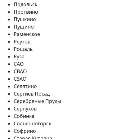
Подольск
Протвино
Пушкино
Пущино
Раменское
Реутов
Рошаль
Руза
САО
СВАО
СЗАО
Селятино
Сергиев Посад
Серебряные Пруды
Серпухов
Собинка
Солнечногорск
Софрино
Старая Купавна