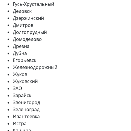
Гусь-Хрустальный
Дедовск
Дзержинский
Дмитров
Долгопрудный
Домодедово
Дрезна
Дубна
Егорьевск
Железнодорожный
Жуков
Жуковский
ЗАО
Зарайск
Звенигород
Зеленоград
Ивантеевка
Истра
Кашира