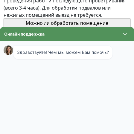
проведения работ и последующего проветривания
(всего 3-4 часа). Для обработки подвалов или
нежилых помещений выезд не требуется.
Можно ли обработать помещение
самостоятельно, купив средства в магазине?
Бытовые средства часто устраняют видимые следы,
но не уничтожают корневую систему грибка внутри
материалов. Профессиональная обработка
включает диагностику, специальное оборудование и
препараты глубокого проникновения для
долговременного результата.
Причины появления плесени в
помещениях
Основная причина — высокая влажность. Но откуда
она берется? Протечки труб, кровли, окон.
Капиллярный подсос влаги из грунта в подвалах.
Конденсат на холодных поверхностях, например, на